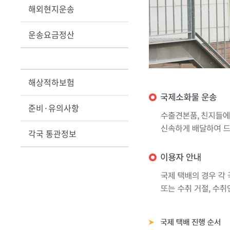
해외현지운송
운송요금정산
해상적하보험
준비·유의사항
각국 통관정보